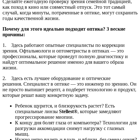
Сделайте ежегодную проверку зрения семейной традицией,
как поход в кино или совместный отпуск. Это тот самый
случай, когда минуты, потраченные в оптике, могут сохранить
годы качественной жизни.
Почему для этого идеально подходит оптика? 3 веские
причины:
1. Здесь работают опытные специалисты по коррекции
зрения. Офтальмологи и оптометристы в оптиках — это
профессионалы, которые проведут полную диагностику и
найдут оптимальное решение именно для вашего образа
жизни.
2. Здесь есть лучшее оборудование и оптические
решения. Специалист в оптике — это инженер по зрению. Он
не просто выпишет рецепт, а подберет технологию и продукт,
которые решат вашу конкретную задачу.
Ребенок щурится, и близорукость растет? Есть
специальные линзы
Stellest®
, которые замедляют
прогрессирование миопии.
К концу дня болят глаза от компьютера? Технологии для
разгрузки аккомодации снимут нагрузку с глазных
мышц.
Нужно четко видеть и вдаль, и вблизи, без смены очков?